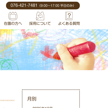
076-421-7481
（9:00〜17:00 平日のみ）
在園の方へ
採用について
よくある質問
について
年間行事
ついて
育目標
ロン
金
月別