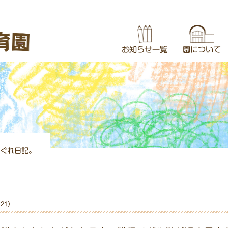
お知らせ一覧
園について
親子サークル
園の1日・
一時保育に
教育・保
子育てサ
利用料
概況
ぐれ日記。
.21）