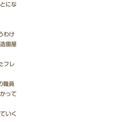
とにな
うわけ
造園屋
たフレ
の職員
かって
ていく